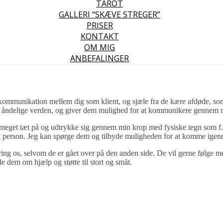
TAROT
GALLERI “SKÆVE STREGER”
PRISER
KONTAKT
OM MIG
ANBEFALINGER
kommunikation mellem dig som klient, og sjæle fra de kære afdøde, som
 den åndelige verden, og giver dem mulighed for at kommunikere gennem 
get tæt på og udtrykke sig gennem min krop med fysiske tegn som f.ek
temt person. Jeg kan spørge dem og tilbyde muligheden for at komme igenn
ng os, selvom de er gået over på den anden side. De vil gerne følge me
de dem om hjælp og støtte til stort og småt.