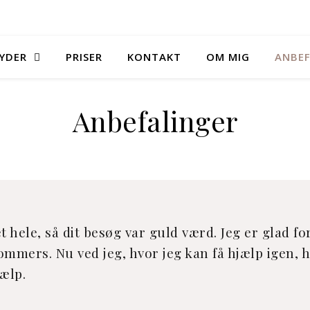
BYDER
PRISER
KONTAKT
OM MIG
ANBEF
Anbefalinger
et hele, så dit besøg var guld værd. Jeg er glad fo
mmers. Nu ved jeg, hvor jeg kan få hjælp igen, h
ælp.