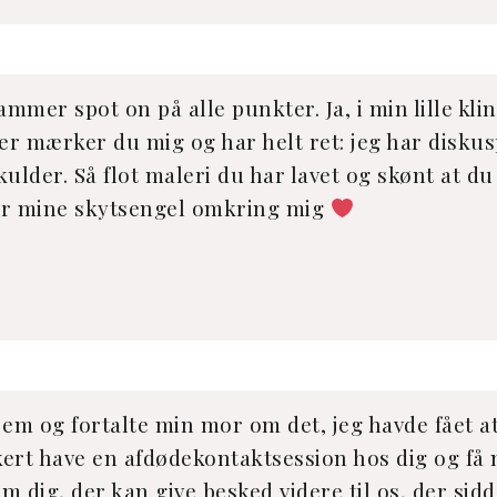
rammer spot on på alle punkter. Ja, i min lille kli
er mærker du mig og har helt ret: jeg har diskus
kulder. Så flot maleri du har lavet og skønt at 
 har mine skytsengel omkring mig
 hjem og fortalte min mor om det, jeg havde fået a
kkert have en afdødekontaktsession hos dig og få 
som dig, der kan give besked videre til os, der s