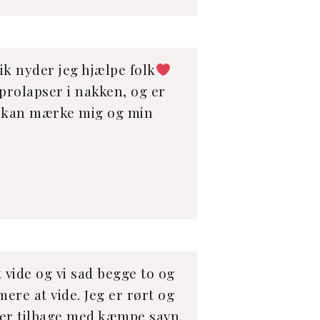
nik nyder jeg hjælpe folk
prolapser i nakken, og er
du kan mærke mig og min
t vide og vi sad begge to og
mere at vide. Jeg er rørt og
idder tilbage med kæmpe savn.