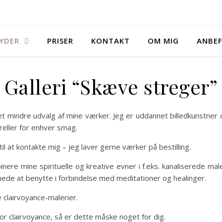
BYDER
PRISER
KONTAKT
OM MIG
ANBEF
Galleri “Skæve streger”
u et mindre udvalg af mine værker. Jeg er uddannet billedkunstne
areller for enhver smag.
l at kontakte mig – jeg laver gerne værker på bestilling.
nere mine spirituelle og kreative evner i f.eks. kanaliserede ma
nede at benytte i forbindelse med meditationer og healinger.
e clairvoyance-malerier.
or clairvoyance, så er dette måske noget for dig.